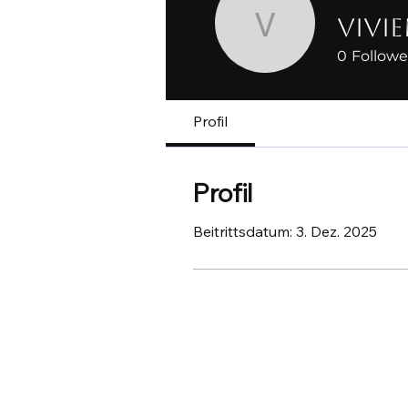
Vivi
Vivien Par
0
Followe
Profil
Profil
Beitrittsdatum: 3. Dez. 2025