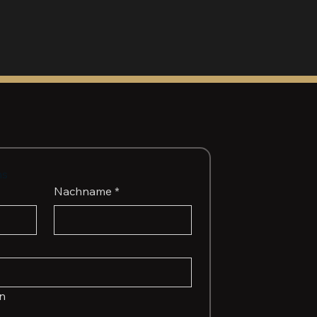
ns
Nachname
*
en