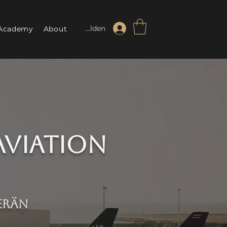
Anmelden
Academy
About
Aviation
erän