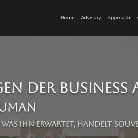
Home
Advisory
Approach
n der Business 
Human
 was ihn erwartet, handelt souv