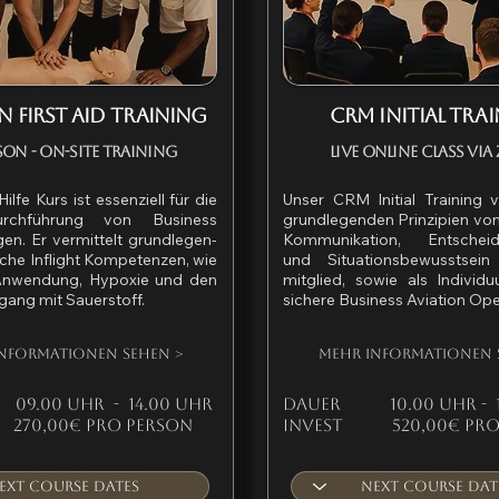
n First aid Training
CRM INITIAL TRA
son - On-Site Training
Live Online Class vi
ilfe Kurs ist essenziell für die
Unser CRM Initial Training v
urchführung von Business
grundlegenden Prinzipien von
gen. Er vermittelt grundlegen-
Kommunikation, Entscheid
che Inflight Kompetenzen, wie
und Situationsbewusstsei
nwendung, Hypoxie und den
mitglied, sowie als Individu
gang mit Sauerstoff.
sichere Business Aviation Ope
nformationen sehen >
Mehr Informationen 
9.00 Uhr - 14.00 Uhr
Dauer
10.00 Uhr - 1
70,00€ pro person
Invest 520,00€ pro