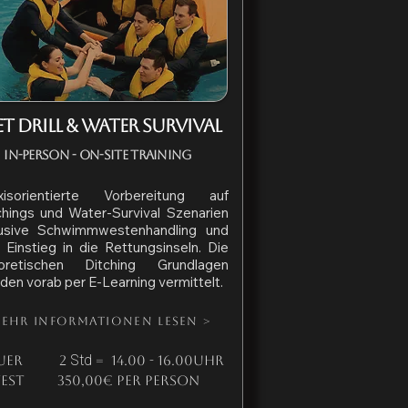
T DRILL & WATER SURVIVAL
In-Person - On-Site Training
xisorientierte Vorbereitung auf
chings und Water-Survival Szenarien
lusive Schwimmwestenhandling und
 Einstieg in die Rettungsinseln. Die
oretischen Ditching Grundlagen
den vorab per E-Learning vermittelt.
ehr Informationen lesen >
Std
Auer
2
= 14.00 - 16.00Uhr
vest 350,00€ per person