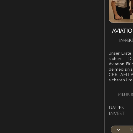
Aviatio
In-Per
Unser Erste H
sichere D
Aviation Flü
de medizinis
CPR, AED-A
sicheren Um
Mehr I
Dauer
0
Invest 2