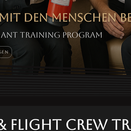
y mit den Menschen b
liant training
program
gen
& Flight Crew T