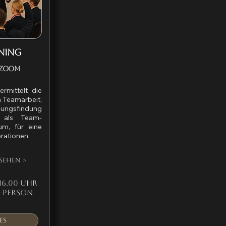
INING
a Zoom
ermittelt die
 Teamarbeit,
ungsfindung
n als Team-
um, für eine
rationen.
sehen >
6.00 Uhr
 person