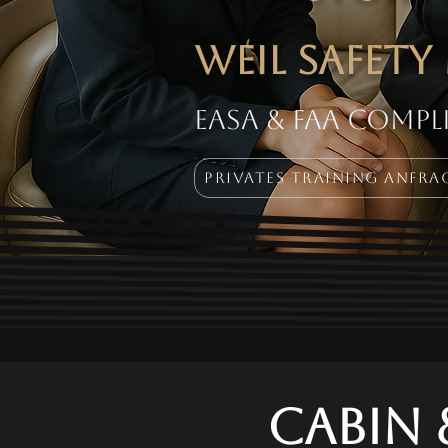
Weil Safet
EASA & FAA comp
Privates Training anfra
Cabin 