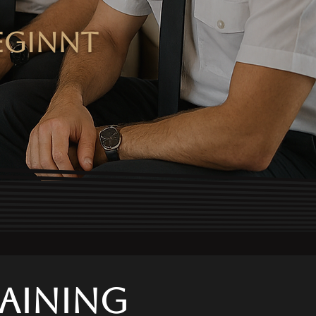
eginnt
raining