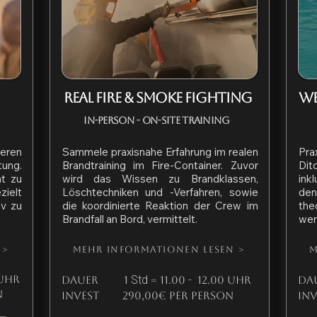
REAL FIRE & SMOKE FIGHTING
WE
In-Person - On-Site Training
eren
Sammele praxisnahe Erfahrung im realen
Pra
ung.
Brandtraining im Fire-Container. Zuvor
Dit
nt zu
wird das Wissen zu Brandklassen,
ink
zielt
Löschtechniken und -Verfahren, sowie
den
iv zu
die koordinierte Reaktion der Crew im
the
Brandfall an Bord, vermittelt.
wer
 >
Mehr Informationen lesen >
M
Std
 Uhr
Dauer 1
= 11.00 - 12.00 Uhr
D
n
Invest 290,00€ per person
In